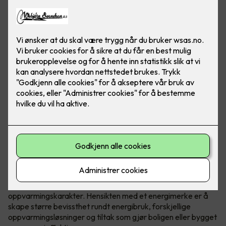
Hva er egentlig et energimerke?
Energimerking gir informasjon om energiforbruk og
oppvarming, og hjelper boligeieren med å identifisere hvilke
tiltak som kan øke energieffektiviteten.
Energimerket inkluderer en energikarakter og en
oppvarmingskarakter. Hensikten med et energimerke er å
skape større bevissthet rundt energibruk, forskjellige
oppvarmingsløsninger og tiltak som gjør boligen eller bygget