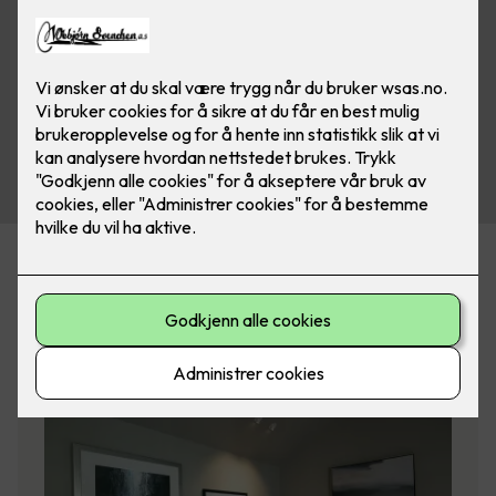
Filtrer på emneknagg
(valgfritt)