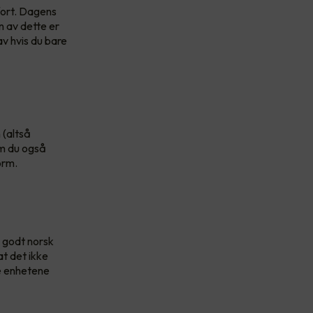
fort. Dagens
n av dette er
av hvis du bare
 (altså
om du også
orm.
å godt norsk
at det ikke
ke enhetene