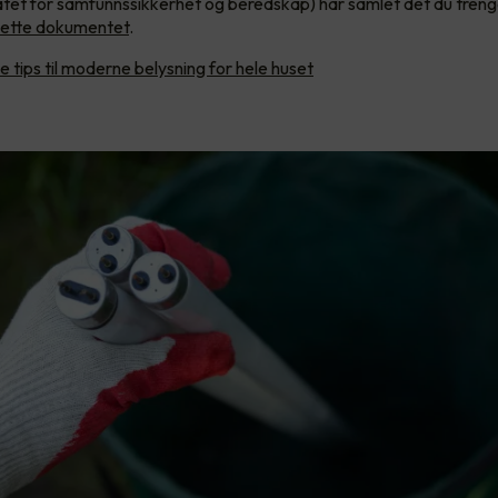
tet for samfunnssikkerhet og beredskap) har samlet det du treng
i dette dokumentet
.
 tips til moderne belysning for hele huset