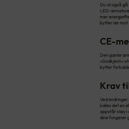
Du vil også gå
LED-armaturer 
mer energieffe
bytter rør mot 
CE-mer
Den gamle arma
«Godkjent»-ste
bytter forkobli
Krav t
Ved endringer 
kalles det en e
oppstår støy i
dine fungerer