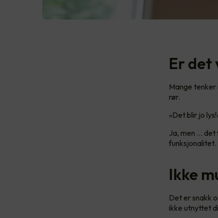
Er det 
Mange tenker no
rør.
«Det blir jo lys
Ja, men ... det
funksjonalitet.
Ikke m
Det er snakk om
ikke utnyttet 