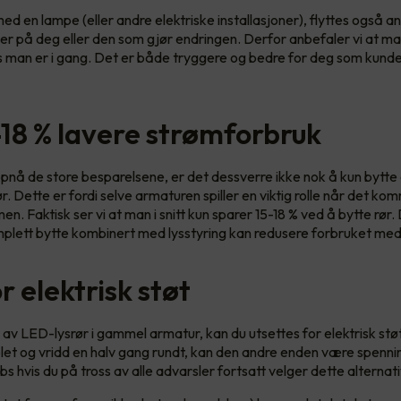
ed en lampe (eller andre elektriske installasjoner), flyttes også a
er på deg eller den som gjør endringen. Derfor anbefaler vi at ma
s man er i gang. Det er både tryggere og bedre for deg som kund
-18 % lavere strømforbruk
pnå de store besparelsene, er det dessverre ikke nok å kun bytte e
 Dette er fordi selve armaturen spiller en viktig rolle når det komm
n. Faktisk ser vi at man i snitt kun sparer 15-18 % ved å bytte rør. D
omplett bytte kombinert med lysstyring kan redusere forbruket med
r elektrisk støt
av LED-lysrør i gammel armatur, kan du utsettes for elektrisk støt
blet og vridd en halv gang rundt, kan den andre enden være spenni
bs hvis du på tross av alle advarsler fortsatt velger dette alternat