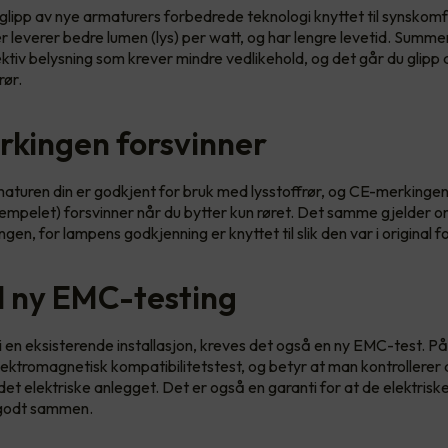
 glipp av nye armaturers forbedrede teknologi knyttet til synskom
leverer bedre lumen (lys) per watt, og har lengre levetid. Summe
ktiv belysning som krever mindre vedlikehold, og det går du glipp 
rør.
kingen forsvinner
turen din er godkjent for bruk med lysstoffrør, og CE-merkingen
mpelet) forsvinner når du bytter kun røret. Det samme gjelder 
ngen, for lampens godkjenning er knyttet til slik den var i original f
il ny EMC-testing
i en eksisterende installasjon, kreves det også en ny EMC-test. P
lektromagnetisk kompatibilitetstest, og betyr at man kontrollerer 
 det elektriske anlegget. Det er også en garanti for at de elektris
 godt sammen.