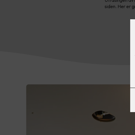
Utfasingen av l
siden. Her er g