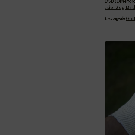
DSB (Direktora
side 12 og 13 
Les også:
Gode