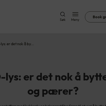
Book g
Søk
Meny
lys: er det nok å by…
lys: er det nok å bytt
og pærer?