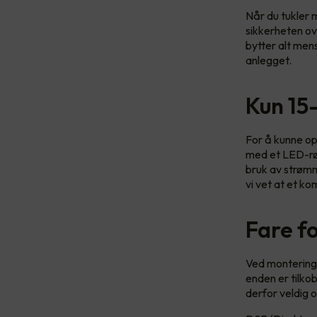
Når du tukler m
sikkerheten ov
bytter alt men
anlegget.
Kun 15
For å kunne op
med et LED-rør.
bruk av strømme
vi vet at et k
Fare fo
Ved montering 
enden er tilko
derfor veldig o