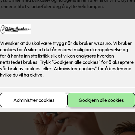
ysstoffrør med kvikksølv og halogenstifter fører til at vi må bytte t
runnene til at vi anbefaler deg å bytte hele lampen.