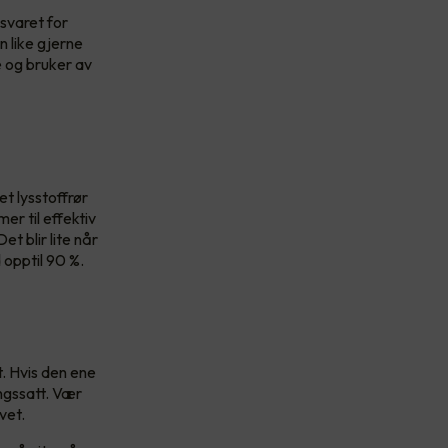
nsvaret for
n like gjerne
e og bruker av
t lysstoffrør
er til effektiv
et blir lite når
 opptil 90 %.
. Hvis den ene
ngssatt. Vær
ivet.